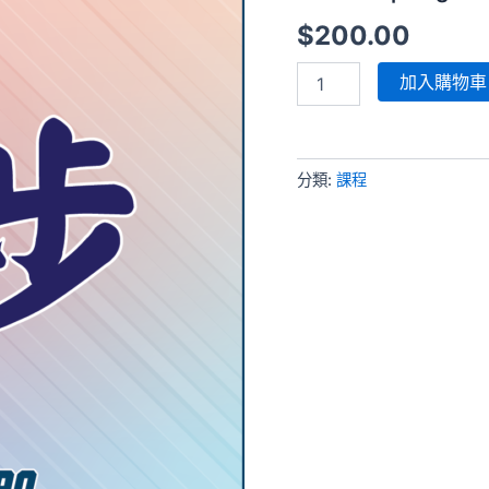
$
200.00
跑
加入購物車
步
單
堂
|
分類:
課程
Single
Run
Session
數
量