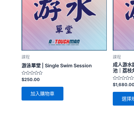
課程
課程
成人游水
游泳單堂 | Single Swim Session
池｜荔枝
評
$
250.00
分
評
$
1,680.0
0
分
滿
0
加入購物車
分
滿
選擇
5
分
5