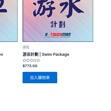
課程
on
游泳計劃 | Swim Package
評
$
775.00
分
0
滿
加入購物車
分
5