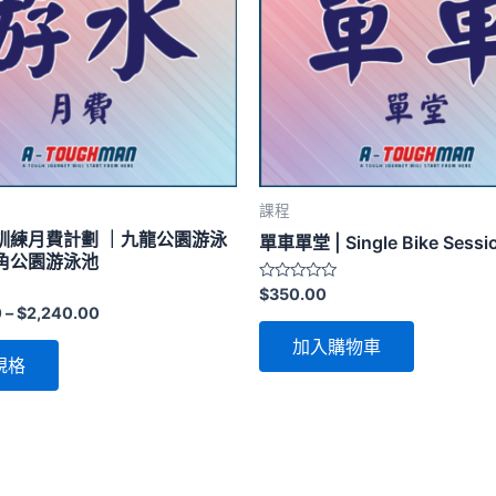
課程
訓練月費計劃 ｜九龍公園游泳
單車單堂 | Single Bike Sessi
角公園游泳池
評
$
350.00
分
Price
0
–
$
2,240.00
0
range:
滿
This
加入購物車
分
$1,680.00
規格
5
through
product
$2,240.00
has
multiple
variants.
The