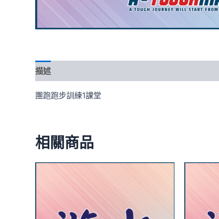
描述
評價 (0)
團跑跑步訓練1課堂
相關商品