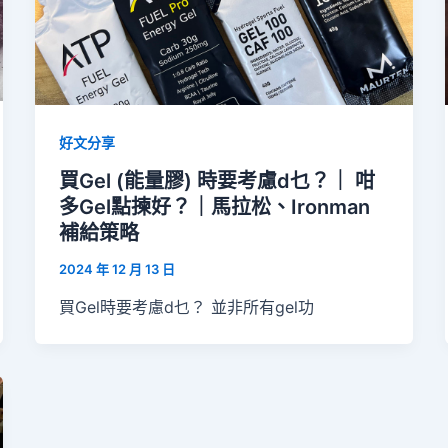
好文分享
買Gel (能量膠) 時要考慮d乜？｜ 咁
多Gel點揀好？｜馬拉松、Ironman
補給策略
2024 年 12 月 13 日
買Gel時要考慮d乜？ 並非所有gel功